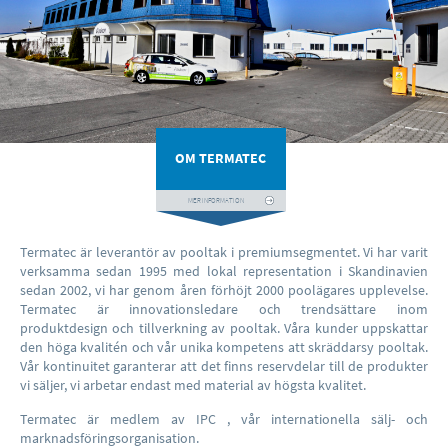
OM TERMATEC
MER INFORMATION
Termatec är leverantör av pooltak i premiumsegmentet. Vi har varit
verksamma sedan 1995 med lokal representation i Skandinavien
sedan 2002, vi har genom åren förhöjt 2000 poolägares upplevelse.
Termatec är innovationsledare och trendsättare inom
produktdesign och tillverkning av pooltak. Våra kunder uppskattar
den höga kvalitén och vår unika kompetens att skräddarsy pooltak.
Vår kontinuitet garanterar att det finns reservdelar till de produkter
vi säljer, vi arbetar endast med material av högsta kvalitet.
Termatec är medlem av IPC , vår internationella sälj- och
marknadsföringsorganisation.