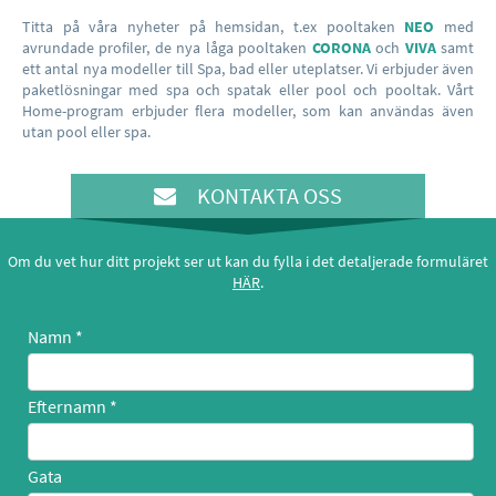
Titta på våra nyheter på hemsidan, t.ex pooltaken
NEO
med
avrundade profiler, de nya låga pooltaken
CORONA
och
VIVA
samt
ett antal nya modeller till Spa, bad eller uteplatser. Vi erbjuder även
paketlösningar med spa och spatak eller pool och pooltak. Vårt
Home-program erbjuder flera modeller, som kan användas även
utan pool eller spa.
KONTAKTA OSS
Om du vet hur ditt projekt ser ut kan du fylla i det detaljerade formuläret
HÄR
.
Namn
Efternamn
Gata