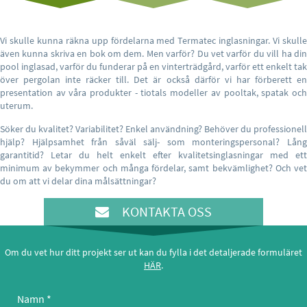
Vi skulle kunna räkna upp fördelarna med Termatec inglasningar. Vi skulle
även kunna skriva en bok om dem. Men varför? Du vet varför du vill ha din
pool inglasad, varför du funderar på en vinterträdgård, varför ett enkelt tak
över pergolan inte räcker till. Det är också därför vi har förberett en
presentation av våra produkter - tiotals modeller av pooltak, spatak och
uterum.
Söker du kvalitet? Variabilitet? Enkel användning? Behöver du professionell
hjälp? Hjälpsamhet från såväl sälj- som monteringspersonal? Lång
garantitid? Letar du helt enkelt efter kvalitetsinglasningar med ett
minimum av bekymmer och många fördelar, samt bekvämlighet? Och vet
du om att vi delar dina målsättningar?
KONTAKTA OSS
Om du vet hur ditt projekt ser ut kan du fylla i det detaljerade formuläret
HÄR
.
Namn