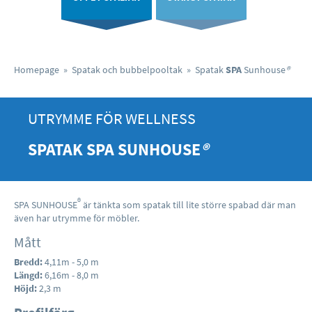
Homepage
»
Spatak och bubbelpooltak
»
Spatak
SPA
Sunhouse
®
UTRYMME FÖR WELLNESS
SPATAK
SPA
SUNHOUSE
®
®
SPA SUNHOUSE
är tänkta som spatak till lite större spabad där man
även har utrymme för möbler.
Mått
Bredd:
4,11m - 5,0 m
Längd:
6,16m - 8,0 m
Höjd:
2,3 m