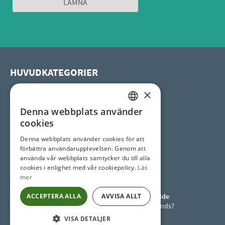
HUVUDKATEGORIER
×
Uterum
Pooltak
Denna webbplats använder
SWEDISH
Spatak
cookies
Horeca tak
SWEDISH
Denna webbplats använder cookies för att
förbättra användarupplevelsen. Genom att
använda vår webbplats samtycker du till alla
SOCIAL SITES
cookies i enlighet med vår cookiepolicy.
Läs
mer
ACCEPTERA ALLA
AVVISA ALLT
Skjutbara uterum och pooltak Worldwide
Letar du efter våra återförsäljare utomlands?
VISA DETALJER