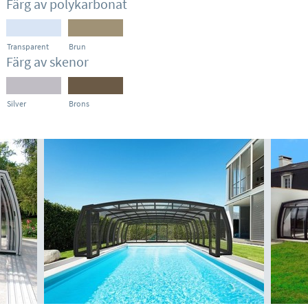
Färg av polykarbonat
Transparent
Brun
Färg av skenor
Silver
Brons