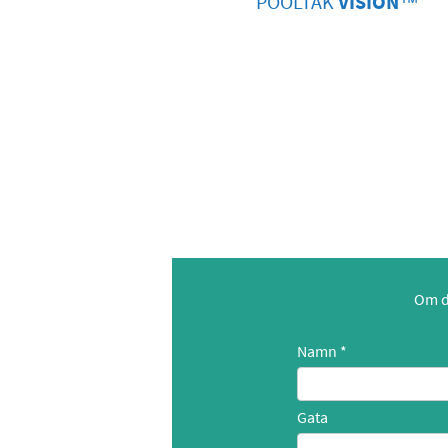
POOLTAK
VISION
™
Om du
Namn
Gata