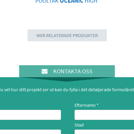
POOLTAK
OCEANIC
HIGH
MER RELATERADE PRODUKTER
KONTAKTA OSS
 vet hur ditt projekt ser ut kan du fylla i det detaljerade formuläre
Efternamn
Stad