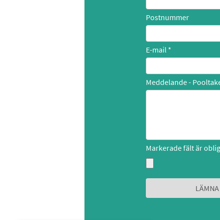
Postnummer
E-mail
Meddelande - Pooltake
Markerade fält är obli