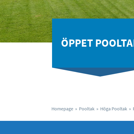
ÖPPET POOLTA
Homepage
»
Pooltak
»
Höga Pooltak
»