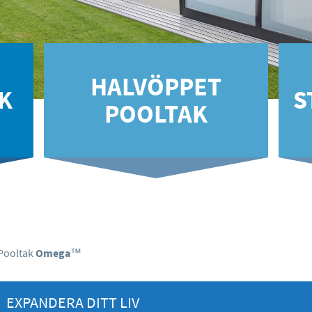
HALVÖPPET
K
S
POOLTAK
Pooltak
Omega
™
EXPANDERA DITT LIV