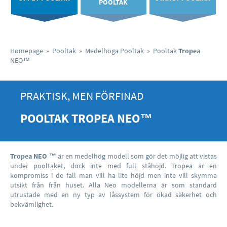
POOLTAK
Homepage
»
Pooltak
»
Medelhöga Pooltak
»
Pooltak
Tropea
NEO
™
PRAKTISK, MEN FÖRFINAD
POOLTAK
TROPEA
NEO
™
Tropea NEO ™
är en medelhög modell som gör det möjlig att vistas
under pooltaket, dock inte med full ståhöjd. Tropea är en
kompromiss i de fall man vill ha lite höjd men inte vill skymma
utsikt från från huset. Alla Neo modellerna är som standard
utrustade med en ny typ av låssystem för ökad säkerhet och
bekvämlighet.