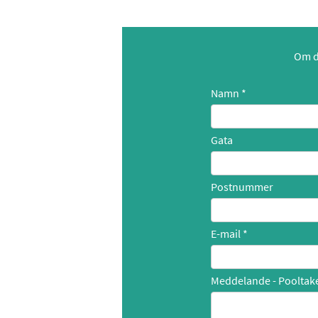
Om du
Namn
Gata
Postnummer
E-mail
Meddelande - Pooltake