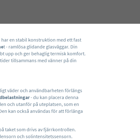
 har en stabil konstruktion med ett fast
me
t - ramlösa glidande glasväggar. Din
bbt upp och ger behaglig termisk komfort.
ltider tillsammans med vänner på din
åligt väder och användbarheten förlängs
dbelastningar
- du kan placera denna
den och utanför på uteplatsen, som en
 Den kan också användas för att förlänga
på taket som drivs av fjärrkontrollen.
densorn och solintensitetssensorn.