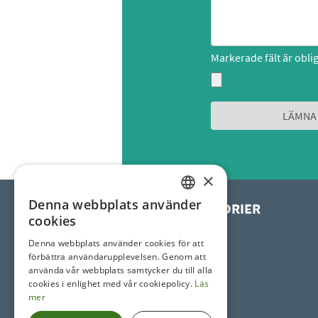
Markerade fält är obli
×
Denna webbplats använder
HUVUDKATEGORIER
SWEDISH
cookies
SWEDISH
Uterum
Denna webbplats använder cookies för att
förbättra användarupplevelsen. Genom att
Pooltak
använda vår webbplats samtycker du till alla
Spatak
cookies i enlighet med vår cookiepolicy.
Läs
Horeca tak
mer