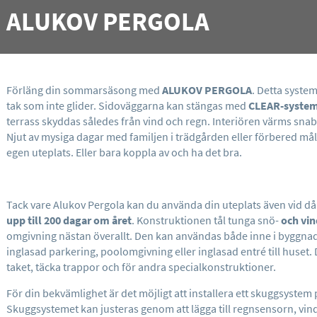
ALUKOV PERGOLA
Förläng din sommarsäsong med
ALUKOV PERGOLA
. Detta system
tak som inte glider. Sidoväggarna kan stängas med
CLEAR-syste
terrass skyddas således från vind och regn. Interiören värms sna
Njut av mysiga dagar med familjen i trädgården eller förbered må
egen uteplats. Eller bara koppla av och ha det bra.
Tack vare Alukov Pergola kan du använda din uteplats även vid d
upp till 200 dagar om året
. Konstruktionen tål tunga snö-
och vin
omgivning nästan överallt. Den kan användas både inne i byggna
inglasad parkering, poolomgivning eller inglasad entré till huset.
taket, täcka trappor och för andra specialkonstruktioner.
För din bekvämlighet är det möjligt att installera ett skuggsystem 
Skuggsystemet kan justeras genom att lägga till regnsensorn, vin