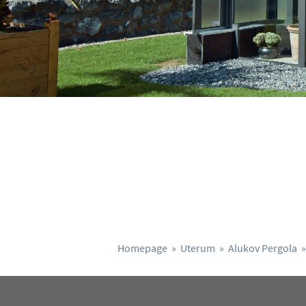
Homepage
»
Uterum
»
Alukov Pergola
»